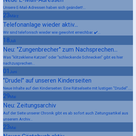
Unsere E-Mail-Adressen haben sich geändert!...
23
März
Telefonanlage wieder aktiv...
Wir sind telefonisch wieder wie gewohnt erreichbar. ✔️...
18
Juli
Neu: "Zungenbrecher" zum Nachsprechen...
Was "klitzekleine Katzen" oder "schleckende Schnecken" gibt es hier
nachzusprechen...
01
Juni
"Drudel" auf unseren Kinderseiten
Neue Inhalte auf den Kinderseiten: Eine Rätselseite mit lustigen "Drudel"....
29
Mai
Neu: Zeitungsarchiv
Auf der Seite unserer Chronik gibt es ab sofort auch Zeitungsartikel aus
unserem Archiv...
23
Mai