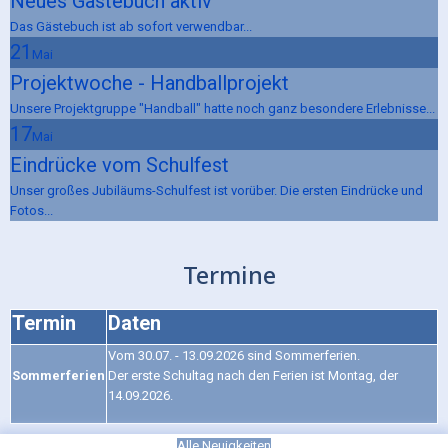
Neues Gästebuch aktiv
Das Gästebuch ist ab sofort verwendbar...
21
Mai
Projektwoche - Handballprojekt
Unsere Projektgruppe "Handball" hatte noch ganz besondere Erlebnisse...
17
Mai
Eindrücke vom Schulfest
Unser großes Jubiläums-Schulfest ist vorüber. Die ersten Eindrücke und
Fotos...
Termine
Termin
Daten
Vom 30.07. - 13.09.2026 sind Sommerferien.
Sommerferien
Der erste Schultag nach den Ferien ist Montag, der
14.09.2026.
Alle Neuigkeiten