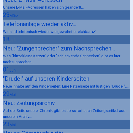
Unsere E-Mail-Adressen haben sich geändert!...
23
März
Telefonanlage wieder aktiv...
Wir sind telefonisch wieder wie gewohnt erreichbar. ✔️...
18
Juli
Neu: "Zungenbrecher" zum Nachsprechen...
Was "klitzekleine Katzen" oder "schleckende Schnecken" gibt es hier
nachzusprechen...
01
Juni
"Drudel" auf unseren Kinderseiten
Neue Inhalte auf den Kinderseiten: Eine Rätselseite mit lustigen "Drudel"....
29
Mai
Neu: Zeitungsarchiv
Auf der Seite unserer Chronik gibt es ab sofort auch Zeitungsartikel aus
unserem Archiv...
23
Mai