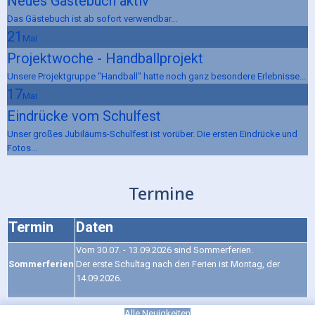
Neues Gästebuch aktiv
Das Gästebuch ist ab sofort verwendbar...
21
Mai
Projektwoche - Handballprojekt
Unsere Projektgruppe "Handball" hatte noch ganz besondere Erlebnisse...
17
Mai
Eindrücke vom Schulfest
Unser großes Jubiläums-Schulfest ist vorüber. Die ersten Eindrücke und
Fotos...
Termine
Termin
Daten
Vom 30.07. - 13.09.2026 sind Sommerferien.
Sommerferien
Der erste Schultag nach den Ferien ist Montag, der
14.09.2026.
Alle Neuigkeiten