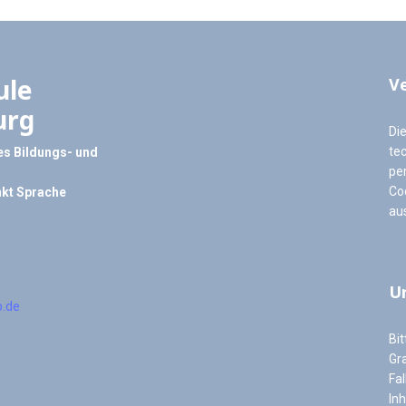
ule
V
urg
Di
te
s Bildungs- und
pe
Co
kt Sprache
au
U
b.de
Bit
Gra
Fal
In