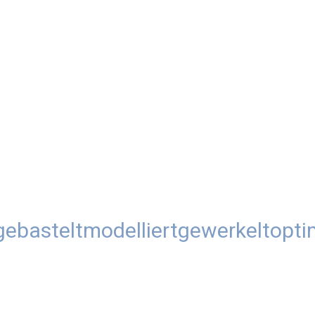
gebastelt
modelliert
gewerkelt
opti