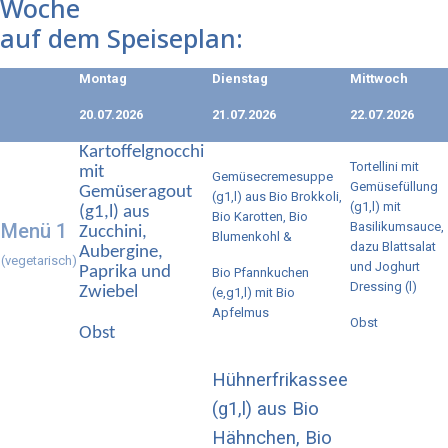
Woche
auf dem Speiseplan:
Montag
Dienstag
Mittwoch
20.07.2026
21.07.2026
22.07.2026
Kartoffelgnocchi
Tortellini mit
mit
Gemüsecremesuppe
Gemüsefüllung
Gemüseragout
(g1,l) aus Bio Brokkoli,
(g1,l) mit
(g1,l) aus
Bio Karotten, Bio
Menü 1
Basilikumsauce,
Zucchini,
Blumenkohl &
dazu Blattsalat
Aubergine,
(vegetarisch)
und Joghurt
Paprika und
Bio Pfannkuchen
Dressing (l)
Zwiebel
(e,g1,l) mit Bio
Apfelmus
Obst
Obst
Hühnerfrikassee
(g1,l) aus Bio
Hähnchen, Bio