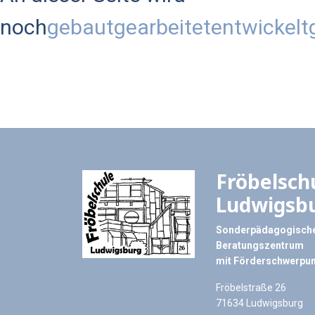
noch
gebaut
gearbeitet
entwickelt
Fröbelsch
Ludwigsb
Sonderpädagogische
Beratungszentrum
mit Förderschwerpun
Fröbelstraße 26
71634 Ludwigsburg