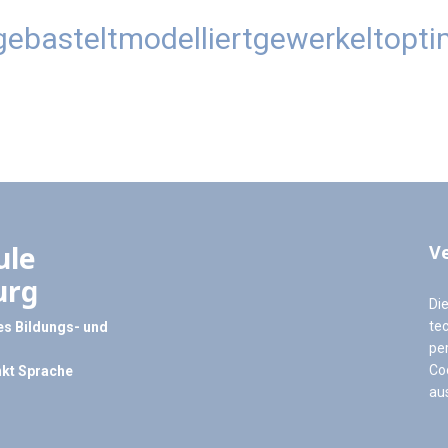
gebastelt
modelliert
gewerkelt
opti
ule
V
urg
Di
te
s Bildungs- und
pe
Co
kt Sprache
au